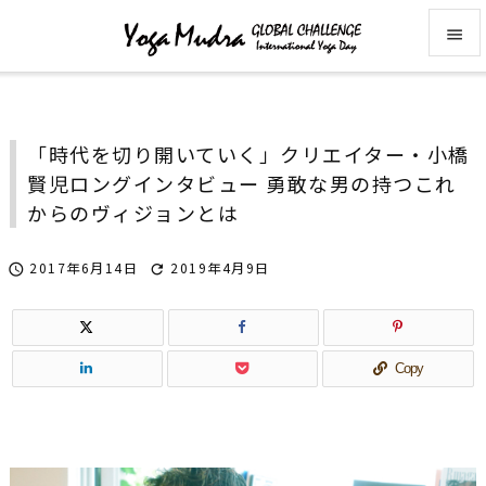


メニュ

「時代を切り開いていく」クリエイター・小橋
サイド
賢児ロングインタビュー 勇敢な男の持つこれ

からのヴィジョンとは――
前へ

2017年6月14日
2019年4月9日


次へ

検索
Copy