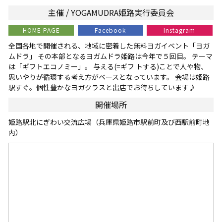
主催 / YOGAMUDRA姫路実行委員会
HOME PAGE
Facebook
Instagram
全国各地で開催される、地域に密着した無料ヨガイベント「ヨガ
ムドラ」 その本部となるヨガムドラ姫路は今年で５回目。 テーマ
は「ギフトエコノミー」。 与える(=ギフ トする)ことで人や物、
思いやりが循環する考え方がベースとなっています。 会場は姫路
駅すぐ。個性豊かなヨガクラスと出店でお待ちしています♪
開催場所
姫路駅北にぎわい交流広場（兵庫県姫路市駅前町及び西駅前町地
内）