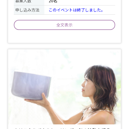
募集人数
20名
申し込み方法
このイベントは終了しました。
全文表示
マントラから始まり呼吸法、太陽礼拝、
イベント
12の基本アーサナ、瞑想がゆったりと進
について
められ、全体を通して心身のバランスを
整えていく伝統的なヨガのスタイル。
ヨガマット又はバスタオル / 飲み物 /
日
持ち物
除けタオル、帽子など /