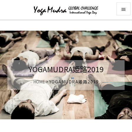


メニュ

前へ

次へ
YOGAMUDRA姫路2019

検索
HOME
>
YOGAMUDRA姫路2019