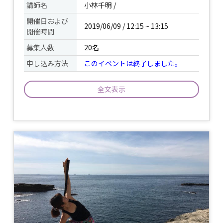
講師名
小林千明 /
開催日および
2019/06/09 / 12:15 ~ 13:15
開催時間
募集人数
20名
申し込み方法
このイベントは終了しました。
全文表示
太陽礼拝をベースに 呼吸に合わせて、動
イベント
いていきます。 最初は太陽礼拝のポーズ
について
を確認しながら動いていきますので ヴィ
ンヤサ初心者の方でも大丈夫です。
持ち物
ヨガマット又はバスタオル / 飲み物 /