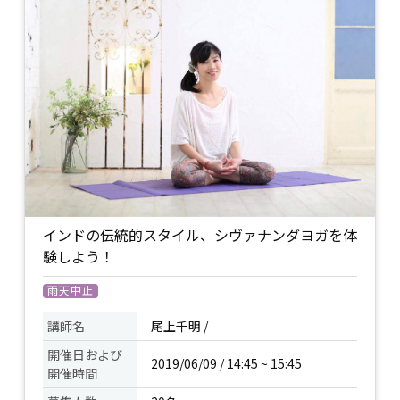
イベント
層筋に届くストレッチ効果など、実際に
について
その心地よさを体験してみてください。
こわばった肩や背中を解くと呼吸も大き
くなり、姿勢が変わります。
持ち物
ヨガマット又はバスタオル / 飲み物 /
インドの伝統的スタイル、シヴァナンダヨガを体
験しよう！
雨天中止
講師名
尾上千明 /
開催日および
2019/06/09 / 14:45 ~ 15:45
開催時間