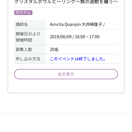
クリスタルボウルヒーリング〜無の波動を纏う〜
雨天中止
講師名
Amrita Quanyin 大井映理子 /
開催日および
2019/06/09 / 16:00 ~ 17:00
開催時間
募集人数
20名
申し込み方法
このイベントは終了しました。
全文表示
ゆっくりと寝転んで、音を全身で浴びる
だけ。 音によって深いリラックス状態へ
と導かれ、クリスタルボウルが織りなす
源(無)の波動と共振し、 あなたの中に眠
っている本質が呼び覚まされていくのを
イベント
体験してください。 それは、この地球の
について
中で何度も生まれ変わってきたカタチあ