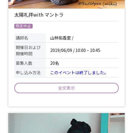
太陽礼拝with マントラ
雨天中止
講師名
山林佑香里 /
開催日および
2019/06/09 / 10:00 ~ 10:45
開催時間
募集人数
20名
申し込み方法
このイベントは終了しました。
全文表示
さぁ、朝から気持ち良く体を動かしまし
イベント
ょう☆呼吸とからだの動き、マントラ(真
について
言)を連動させながら行います。
持ち物
ヨガマット又はバスタオル / 飲み物 /