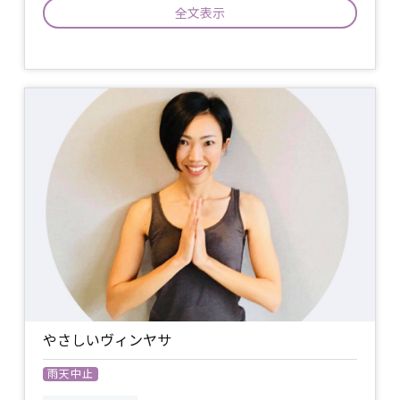
全文表示
ゆっくりと流れるような動きのヨガクラ
スですので どなた様でもご参加頂けま
イベント
す。 一つ一つのポーズにゆっくりと意識
について
を向けて行き、深い呼吸をする事によっ
てリラックス効果を高めていきます。
ヨガマット又はバスタオル / 飲み物 /
動
持ち物
きやすい服装でお越しください /
やさしいヴィンヤサ
雨天中止