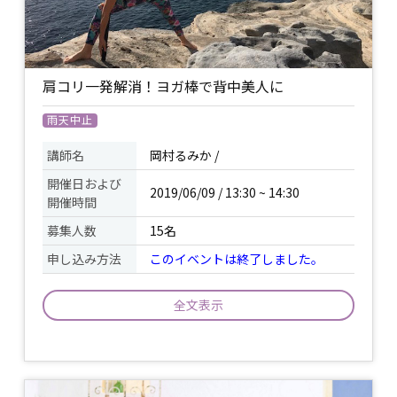
肩コリ一発解消！ヨガ棒で背中美人に
雨天中止
講師名
岡村るみか /
開催日および
2019/06/09 / 13:30 ~ 14:30
開催時間
募集人数
15名
申し込み方法
このイベントは終了しました。
全文表示
肩周りの動き改善と美しい姿勢へ導く為
にヨガ棒を使います。体の軸の調整や深