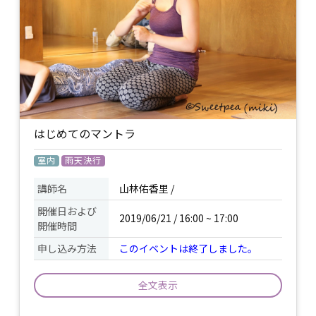
について
中で何度も生まれ変わってきたカタチあ
るものではなく、 全ての始まりのたった
一つの根源者であることを思い出す道で
す。 源の波動の音に触れ、その波動を纏
い続けると、見える世界は美しく変化し
ていきます。
寒さを感じたとき用の軽めのブランケッ
持ち物
ト (必要であれば) /
はじめてのマントラ
室内
雨天決行
講師名
山林佑香里 /
開催日および
2019/06/21 / 16:00 ~ 17:00
開催時間
申し込み方法
このイベントは終了しました。
全文表示