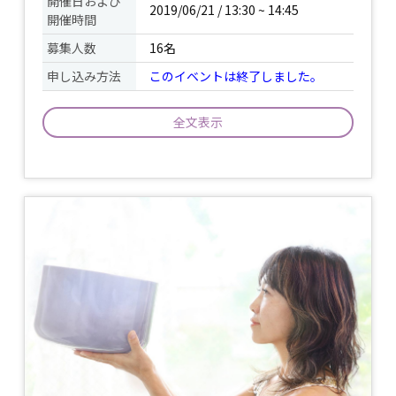
開催日および
2019/06/21 / 13:30 ~ 14:45
開催時間
募集人数
16名
申し込み方法
このイベントは終了しました。
全文表示
身体の不調トップ5にあげられる肩こ
り！ お家でも簡単にできる様な動きで解
消していきます。 凝り固まった肩をほど
イベント
きながら、 頭の中から心までスッキリす
について
るような 前向きでエネルギッシュなクラ
ス！ 笑ったり、集中しながら、 自分の中
の軸を見つけていきましょう。 ヨガ初め
ての方も参加しやすい内容です。
持ち物
ヨガマット又はバスタオル / 飲み物 /