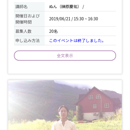
講師名
ぬん（榊原慶祐） /
開催日および
2019/06/21 / 15:30 ~ 16:30
開催時間
募集人数
20名
申し込み方法
このイベントは終了しました。
全文表示
呼吸と動きをシンクロさせ、流れるよう
な動き（フロー）の中で、徐々にダイナ
ミックな動きに移行し、体を開いていき
ます。ビーチならではの、解放感とアク
イベント
ティブ感のあるクラスで、運動量はやや
について
多めになります。クラスには、アーサナ
（体操）、呼吸法、瞑想、ニードラ（仰
向けでの脱力）が含まれ、空・海・地と
の深いつながりを体感していきます。