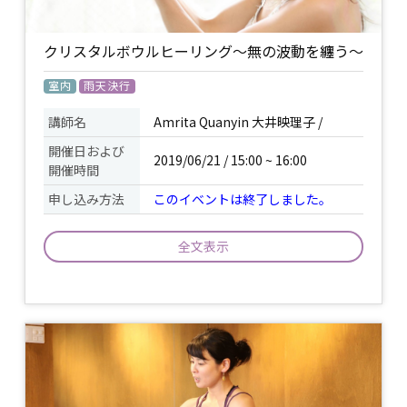
クリスタルボウルヒーリング〜無の波動を纏う〜
室内
雨天決行
講師名
Amrita Quanyin 大井映理子 /
開催日および
2019/06/21 / 15:00 ~ 16:00
開催時間
申し込み方法
このイベントは終了しました。
全文表示
ゆっくりと寝転んで、音を全身で浴びる
だけ。 音によって深いリラックス状態へ
と導かれ、クリスタルボウルが織りなす
源(無)の波動と共振し、 あなたの中に眠
っている本質が呼び覚まされていくのを
イベント
体験してください。 それは、この地球の