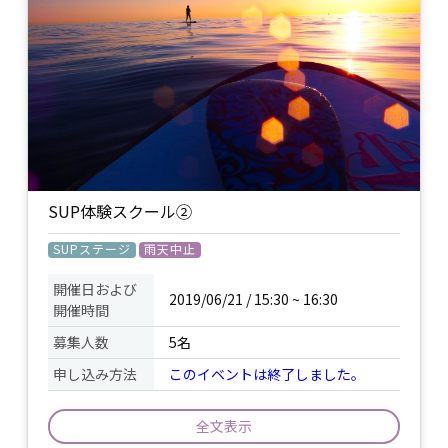
濡れてもいい服装 / ビーチサンダル / 着替
持ち物
え /
小雨決行、強風の場合は開催中止。
備考
催行決定は当日の朝9時時点での風予報
により決定。
SUP体験スクール②
SUPステージ
雨天中止
開催日および
2019/06/21 / 15:30 ~ 16:30
開催時間
募集人数
5名
申し込み方法
このイベントは終了しました。
全文表示