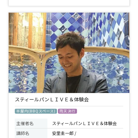
祈りの際に唱えられたり、ヨーガの生き
方の意味を知り深めるために、ヨーガの
故郷インドで大切に受け継がれ、唱えら
れているマントラ。 そのヴァイブレーシ
ョンは、正しく発音することで心身を癒
イベント
やしたり、様々な恩恵を与えてくれると
について
言われています。 今回は、勉学や芸術の
側面をあらわす、サラスワティのマント
ラをご紹介します。 ヨーガでもヨーガ以
外でも、皆様の学びが深いものとなりま
すように。
持ち物
スティールパンＬＩＶＥ＆体験会
半屋内(BBQスペース)
雨天決行
主催者名
スティールパンＬＩＶＥ＆体験会
講師名
安里圭一郎 /