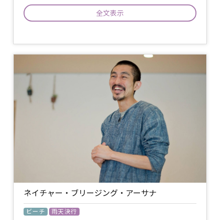
全文表示
砂浜で、太陽の光と海風をたっぷり浴び
てヨガしましょう。 全身をのびのびと大
きく使い、フロースタイルで動きます。
足や体幹は力強く、胸や背中は開いてし
イベント
なやかに使い、チャレンジポーズにもト
について
ライしてみましょう。最後に広い空と海
を贅沢に堪能しながら呼吸を深めて、心
地よいお休みへと心身を導きます。 頭も
心もカラッポにして、その瞬間を一緒に
楽しみましょう！
持ち物
ヨガマット又はバスタオル / 飲み物 /
ネイチャー・ブリージング・アーサナ
ビーチ
雨天決行