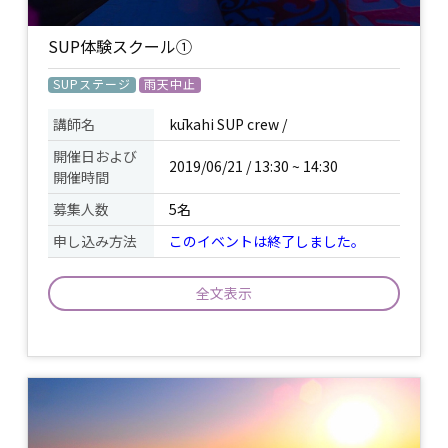
SUP体験スクール①
SUPステージ
雨天中止
講師名
kūkahi SUP crew /
開催日および
2019/06/21 / 13:30 ~ 14:30
開催時間
募集人数
5名
申し込み方法
このイベントは終了しました。
全文表示
SUPの初級スクールです。SUPの基本的
イベント
な操作方法を学ぶクラスです。 ※施設使
について
用料2,500円 ※15:30〜の回と内容は同じ
です。