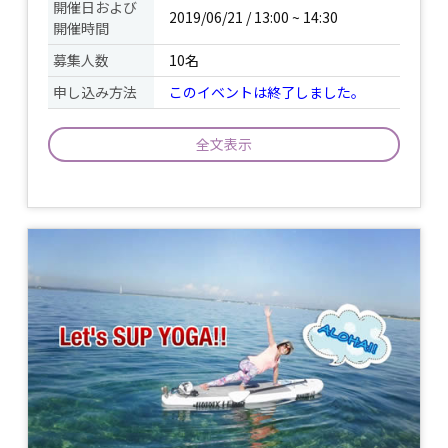
開催日および
2019/06/21 / 13:00 ~ 14:30
開催時間
募集人数
10名
申し込み方法
このイベントは終了しました。
全文表示
SUPレッスン30分、SUPヨガ60分 ※施設
使用料2,500円 ※１部と２部では内容が
異なります。 淡路島を望む絶景ビーチ
で、海の上に大きなサーフボードを浮か
べた上でヨガ！ 今、世界的に大人気の
イベント
SUPヨガにチャレンジしてみませんか？
について
浅いところで、透明度の高い海で行いま
すので初めての方も安心です！ 太陽の日
差しや風、波の音など、自然を心地よく
体感しながら、 楽しくバランス感覚を養
いましょう！