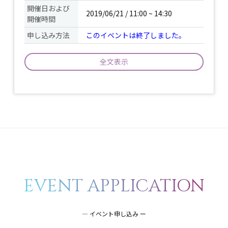
開催日および
2019/06/21 / 11:00 ~ 14:30
開催時間
申し込み方法
このイベントは終了しました。
全文表示
スティールパンはカリブ海に浮かぶ島国
トリニダード・トバゴで発明されたドラ
ム缶から作られた音階打楽器で、キレイ
で透き通った音色が特色です。 今回は
イベント
現地のバンドにも在籍したパンプレーヤ
について
ー：安里圭一郎と神戸を拠点として活動
するスティールパンのバンド：
FANTASTICSメンバー有志によるスティ
ールパンライブ&体験会を行います。ど
EVENT APPLICATION
うぞお気軽にご参加ください♪
持ち物
― イベント申し込み ー
半屋内のテラス（ＢＢＱスペース）で行