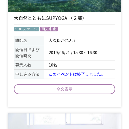
水着（もしくは濡れてもいい下着）Tシ
ャツや短パン、ラッシュガードなど、 濡
れてもいい服装でお越しください。ご希
大自然とともにSUPYOGA （２部）
持ち物
望があればウェットスーツのレンタルも
あります。 / タオル / 着替え / 日焼け止
SUPステージ
雨天中止
め、サングラスや帽子などの紫外線対策
/
講師名
大久保かれん /
開催日および
2019/06/21 / 15:30 ~ 16:30
開催時間
募集人数
10名
申し込み方法
このイベントは終了しました。
全文表示
※SUPヨガのみ。SUP経験者向け。 ※施
設使用料2,500円 ※１部と２部では内容
が異なります。 淡路島を望む絶景ビーチ
で、海の上に大きなサーフボードを浮か