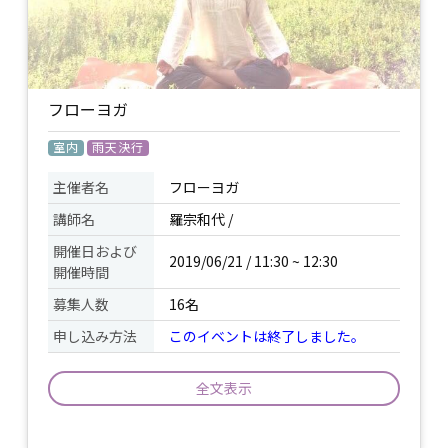
持ち物
ヨガマット又はバスタオル / 飲み物 /
雨天時は半屋内(BBQスペース)に場所変
備考
更します。
フローヨガ
室内
雨天決行
主催者名
フローヨガ
講師名
羅宗和代 /
開催日および
2019/06/21 / 11:30 ~ 12:30
開催時間
募集人数
16名
申し込み方法
このイベントは終了しました。
全文表示