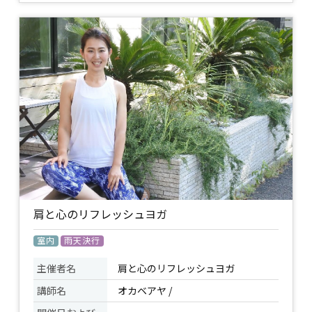
呼吸と体の動きを連動させて、ゆったり
と流れを感じながら動いていくクラスで
す。立位のポーズでは、下半身から上半
身までしっかり使いながらインナーマッ
スルを鍛え整えます。座位のポーズで
イベント
は、体の前面と背面、左右、自律神経の
について
バランス等を整えて、最後はマットに横
になって深くリラックスします。呼吸の
深まりと内への意識の深まりを感じられ
る初中級者向けのクラスです。気持ちよ
く動いてリラックスして下さい。
持ち物
ヨガマット又はバスタオル / 飲み物 /
肩と心のリフレッシュヨガ
室内
雨天決行
主催者名
肩と心のリフレッシュヨガ
講師名
オカベアヤ /