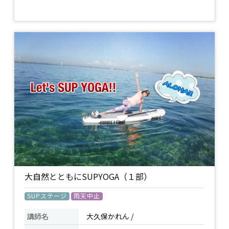
SUPの初級スクールです。SUPの基本的
イベント
な操作方法を学ぶクラスです。 ※施設使
について
用料2,500円 ※13:30〜の回と内容は同じ
です。
濡れてもいい服装 / ビーチサンダル / 着替
持ち物
え /
小雨決行、強風の場合は開催中止。
備考
催行決定は当日の朝9時時点での風予報
により決定。
大自然とともにSUPYOGA（１部）
SUPステージ
雨天中止
講師名
大久保かれん /