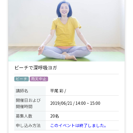
べた上でヨガ！ 今、世界的に大人気の
イベント
SUPヨガにチャレンジしてみませんか？
について
浅いところで、透明度の高い海で行いま
すので初めての方も安心です！ 太陽の日
差しや風、波の音など、自然を心地よく
体感しながら、 楽しくバランス感覚を養
いましょう！
水着（もしくは濡れてもいい下着）Tシ
ャツや短パン、ラッシュガードなど、 濡
れてもいい服装でお越しください。ご希
ビーチで深呼吸ヨガ
持ち物
望があればウェットスーツのレンタルも
あります。 / タオル / 着替え / 日焼け止
ビーチ
雨天中止
め、サングラスや帽子などの紫外線対策
/
講師名
平尾 彩 /
開催日および
2019/06/21 / 14:00 ~ 15:00
開催時間
募集人数
20名
申し込み方法
このイベントは終了しました。