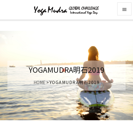


メニュ

前へ

次へ
YOGAMUDRA明石2019

検索
HOME
>
YOGAMUDRA明石2019