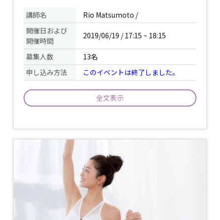
講師名
Rio Matsumoto /
開催日および
2019/06/19 / 17:15 ~ 18:15
開催時間
募集人数
13名
申し込み方法
このイベントは終了しました。
全文表示
Relax Flow Yoga By MatsumotoRio 健
康的な毎日を送りたいけど身体が堅いか
らヨガが出来ない。ヨガってトレーニン
グでしょ？ハードだからわたしには出来
ない。とヨガに対してイメージを持ち続
け日々が過ぎている。。という方へむけ
た、初心者向けのレッスンです。 流れる
イベント
ように動くフローで気持ちよく呼吸をリ
について
ードしていきます。 ※スタジオ初体験者