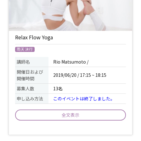
限定特別クラスとなります。 ※男女可能
※個人カメラでの撮影、録音、録画の禁
止。 ※オフィシャルカメラが入ります。
※メンバー登録された方にはサイン付き
My Yoga Book。 マット。ビオロジート
ラベルセットをギフトさせていただきま
Relax Flow Yoga
す。
雨天決行
ヨガマット又はバスタオル / 飲み物 /
ヨ
持ち物
ガマットレンタル有(￥216) / 動きやすい
講師名
Rio Matsumoto /
服装 /
開催日および
2019/06/20 / 17:15 ~ 18:15
開催時間
募集人数
13名
申し込み方法
このイベントは終了しました。
全文表示
Relax Flow Yoga By MatsumotoRio 健