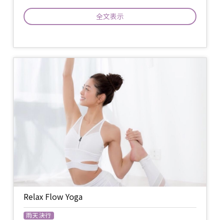
なが集まるからこそ出来るヨーガを行
じ、自分と人とそして地球と愛で繋がる
全文表示
とは実際どんな感覚なのかを思い切り体
験していきたいと思います。 生演奏での
ワークは、集中力を今ここに集めること
〈ファイブエレメントダンス〉 with Aki-
を容易にしてくれ、一気にハートを開い
ra Sunrise生演奏 私たちが生きている地
てくれるので、短時間でとてもパワフル
球と、私たち人間は同じエレメントで出
な体験が出来るでしょう。お楽しみに！
来ています。大地、水、火、風、そして
イベント
空間。それらを生演奏のリズムに乗せて
持ち物
ヨガマット又はバスタオル / 飲み物 /
について
踊り体現するシャーマニズムなダンスメ
参加費 ¥2,500+tax (レギュラー会員様は
ディテーションの旅をします。 Masumi
¥2,000+tax)
のエレメントのガイドの中、みんなで楽
備考
キャンセル待ち：こちらのクラスはただ
しく踊り、心身を解放し、意識を変容さ
今満席となります。キャンセル待ちでの
せて源と繋がる体験をしましょう。
ご案内となります。
飲み物 /
バスタオル / ヨガマットは不要
持ち物
です。 /
参加費 ¥2,500+tax (レギュラー会員様は
¥2,000+tax)
Relax Flow Yoga
備考
※当日受付にて、クレジットカードまた
は現金にてお支払。
雨天決行