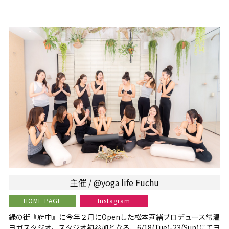
主催 / @yoga life Fuchu
HOME PAGE
Instagram
緑の街『府中』に今年２月にOpenした松本莉緒プロデュース常温
ヨガスタジオ。スタジオ初参加となる、6/18(Tue)-23(Sun)にてヨ