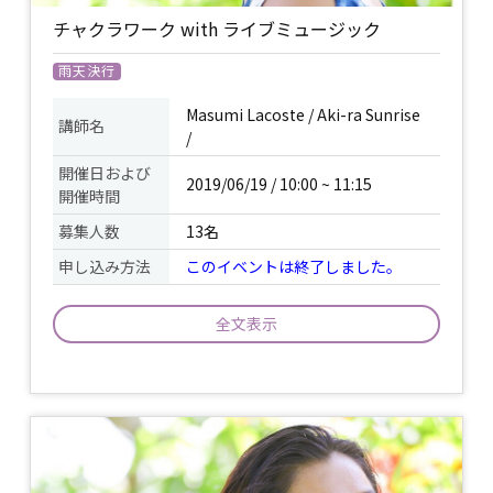
ラベルセットをギフトさせていただきま
チャクラワーク with ライブミュージック
す。
雨天決行
ヨガマット又はバスタオル / 飲み物 /
ヨ
持ち物
ガマットレンタル有(￥216) / 動きやすい
Masumi Lacoste /
Aki-ra Sunrise
服装 /
講師名
/
開催日および
2019/06/19 / 10:00 ~ 11:15
開催時間
募集人数
13名
申し込み方法
このイベントは終了しました。
全文表示
〈チャクラワークとは？〉 背骨に走って
いる一番大きなエネルギーの流れ道”スシ
ュムナー”があります。その一本線の中に
エネルギーが集中しているところを主要
の７つチャクラと呼びます。チャクラは