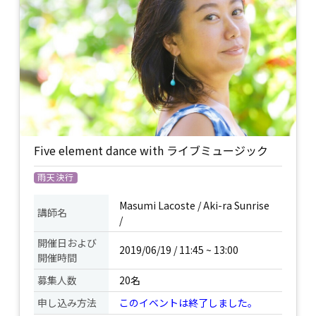
宇宙から来る根源的なエネルギーの入り
口でもあります。その各チャクラのエネ
ルギーを観察して活性化していくと、そ
れらと繋がっているBody(肉体、感情
体、意志、思考、精神性など)が活性化さ
れ、様々な気づきと成長、癒しが訪れま
す。これらの原理を学び、さらにヒマラ
ヤサマディーヨギーパイロットババジか
ら伝授された、ヨーガのテクニック、ア
ーサナやプラーナーヤマ（調気法）、ビ
Five element dance with ライブミュージック
ジュアライズ、瞑想でチャクラを活性化
イベント
していく事で、一人一人の魂の成長を効
雨天決行
について
果的に高めて行く技法がこのチャクラワ
ークです。 〈今回のワーク詳細〉 チャク
Masumi Lacoste /
Aki-ra Sunrise
講師名
ラワーク with Aki-ra Sunrise生演奏 この
/
ヨガムドラのテーマである、愛で循環す
開催日および
る世界を、骨盤の中にあるスヴァディシ
2019/06/19 / 11:45 ~ 13:00
開催時間
ュターチャクラ、頭部にあるアジュナチ
ャクラ(サードアイ)、そしてハートのチ
募集人数
20名
ャクラをクリア法で活性化し、それらの
申し込み方法
このイベントは終了しました。
チャクラが発する声を聴きながら、みん