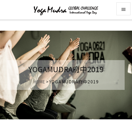


メニュ

前へ

次へ
YOGAMUDRA府中2019

検索
HOME
>
YOGAMUDRA府中2019