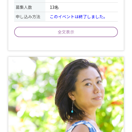
募集人数
13名
申し込み方法
このイベントは終了しました。
全文表示
Relax Flow Yoga By MatsumotoRio 健
康的な毎日を送りたいけど身体が堅いか
らヨガが出来ない。ヨガってトレーニン
グでしょ？ハードだからわたしには出来
ない。とヨガに対してイメージを持ち続
け日々が過ぎている。。という方へむけ
た、初心者向けのレッスンです。 流れる
イベント
ように動くフローで気持ちよく呼吸をリ
について
ードしていきます。 ※スタジオ初体験者
限定特別クラスとなります。 ※男女可能
※個人カメラでの撮影、録音、録画の禁
止。 ※オフィシャルカメラが入ります。
※メンバー登録された方にはサイン付き
My Yoga Book。 マット。ビオロジート