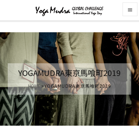


メニュ

前へ

次へ
YOGAMUDRA東京馬喰町2019

検索
HOME
>
YOGAMUDRA東京馬喰町2019