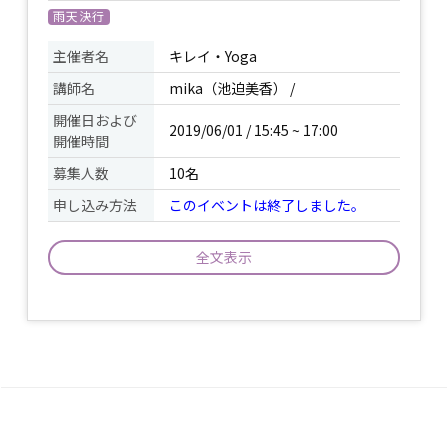
雨天決行
主催者名
キレイ・Yoga
講師名
mika（池迫美香） /
開催日および
2019/06/01 / 15:45 ~ 17:00
開催時間
募集人数
10名
申し込み方法
このイベントは終了しました。
全文表示
心地の良い呼吸とともに、カラダ・ココ
ロを丁寧にやさしく扱い、内側から美し
イベント
くキレイに整えていきます。カラダもコ
について
コロもスッキリ軽やかにしていきましょ
う。
持ち物