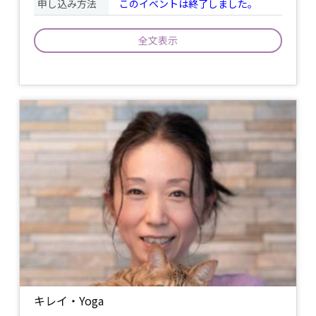
申し込み方法
このイベントは終了しました。
全文表示
マハーアヴァター・ババジとスワミ・ヴ
ィシュワナンダによって伝えられた強力
なヒーリングのワーク。聖音オームを参
加者全員で二重円をつくって響かせるこ
とで、参加者の心と体と魂のバランスを
整え、喜びに満ちた人生へと導きます。
イベント
またそのエネルギーは他者へも送ること
について
ができ、周りの環境、街、動物、自然、
土地、エネルギー、生きとし生けるも
の、故人をも癒します。 そして、母なる
地球に大いなる素晴らしい癒しと恩恵を
もたらし、人間世界のバランス、またそ
の一体性を取り戻す助けとなります。
持ち物
キレイ・Yoga