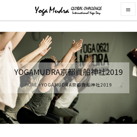


メニュ

前へ

次へ
YOGAMUDRA京都貴船神社2019

検索
HOME
>
YOGAMUDRA京都貴船神社2019