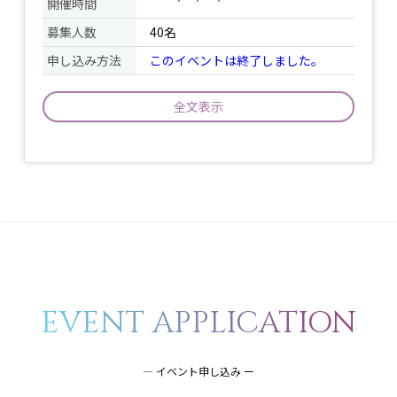
開催時間
募集人数
40名
申し込み方法
このイベントは終了しました。
全文表示
貴船は古くから｢氣生根｣とも表記され、
氣力の生ずる根源の地。と言われていま
す。 その貴船神社で太陽礼拝(スーリヤナ
マスカーラ)をメインとし、呼吸と動きを
イベント
連動させながらゆったりと動きます。全
について
身をくまなく使いながら、自然からのエ
ネルギーももらい、身体に活力を与えて
いきましょう。 クラスが終わったあと
は、祈りの瞑想をします。
EVENT APPLICATION
ヨガマット又はバスタオル /
石の上にマ
持ち物
ットをひくので硬さや汚れが気になる方
― イベント申し込み ー
は厚みのあるシートなど /