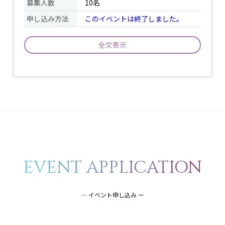
募集人数
10名
申し込み方法
このイベントは終了しました。
全文表示
新しい週に向けてリフレッシュしません
か？梅雨にむけて段々と水分や老廃物も
イベント
身体にたまりやすくなります。カラダを
について
ゆっくり動かしながら滞っているものを
流しましょう♬
ヨガマット又はバスタオル / 飲み物 /
必
要であれば虫除けグッズ、動ける服装(お
持ち物
着替え場所がお手洗いになりますので着
EVENT APPLICATION
てきていただければ幸いです) /
予報を参考に前日までに判断させていた
備考
だき、メールにてご連絡させていただき
― イベント申し込み ー
ます。