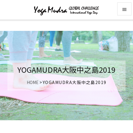


メニュ

前へ

次へ
YOGAMUDRA大阪中之島2019

検索
HOME
>
YOGAMUDRA大阪中之島2019