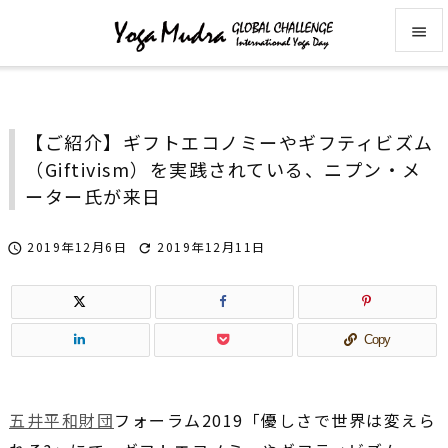


メニュ

【ご紹介】ギフトエコノミーやギフティビズム
サイド
（Giftivism）を実践されている、ニプン・メ

ーター氏が来日
前へ

2019年12月6日
2019年12月11日


次へ

検索
Copy
五井平和財団
フォーラム2019「優しさで世界は変えら