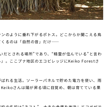
テンのように垂れ下がるポトス。どこからか聞こえる鳥
てくるのは「自然の音」だけ――
いだとされる場所”であり、“精霊が住んでいる”と言わ
ここプナ地区のエコビレッジにKeiko Forestさ
呼ばれる生活。ソーラーパネルで貯めた電力を使い、雨
Keikoさんは陽が昇る頃に目覚め、朝は育てている果
校の名前は“ネスト”。大きな倉庫を改造してヨガがで