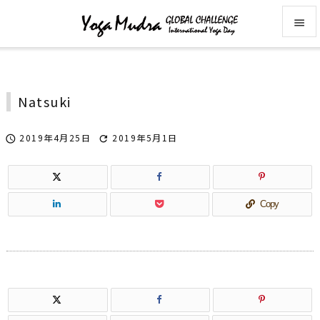


メニュ

Natsuki
サイド

2019年4月25日
2019年5月1日


前へ

次へ
Copy

検索