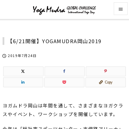


メニュ

【6/21開催】YOGAMUDRA岡山2019
サイド

2019年7月24日

前へ

次へ
Copy

検索
ヨガムドラ岡山は年間を通して、さまざまなヨガクラ
スやイベント、ワークショップを開催しています。
今年は「総社市スポーツセンター・吉備路アリーナ」