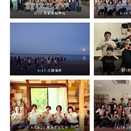
6/12 京都貴船神社
6/16
6/1
6/17 三浦海岸
6/19-
6/19-20 横浜かもしだ