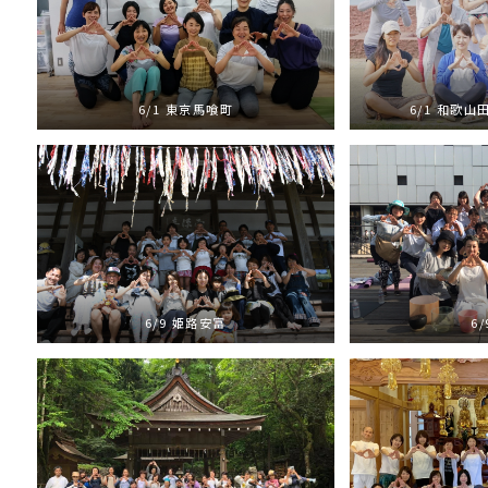
6/1 東京馬喰町
6/1 和歌
6/9 姫路安富
6