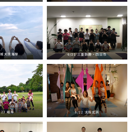
 茨城大洗海岸
6/21 三重鈴鹿・四日市
1-23 岐阜
6/22 大阪北浜