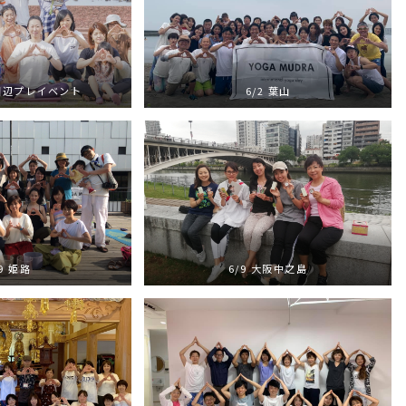
6/2 葉山
山田辺プレイベント
/9 姫路
6/9 大阪中之島