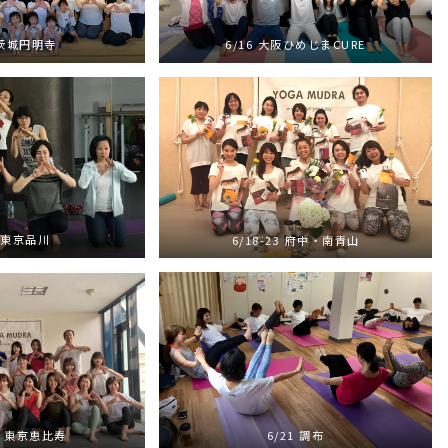
6/16 大阪ひめじまCURE
 茨城円明寺
8 東京品川
6/18-23 府中・南青山
20 東京恵比寿
6/21 調布