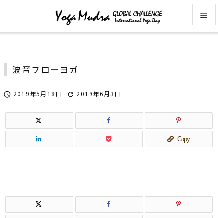


メニュ

波音フローヨガ
サイド

2019年5月18日
2019年6月3日


前へ

次へ
Copy

検索