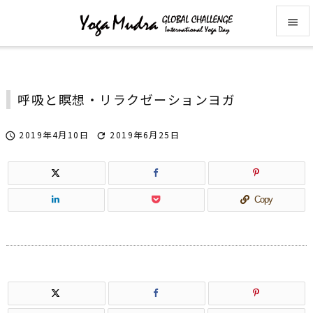


メニュ

呼吸と瞑想・リラクゼーションヨガ
サイド

2019年4月10日
2019年6月25日


前へ

次へ
Copy

検索