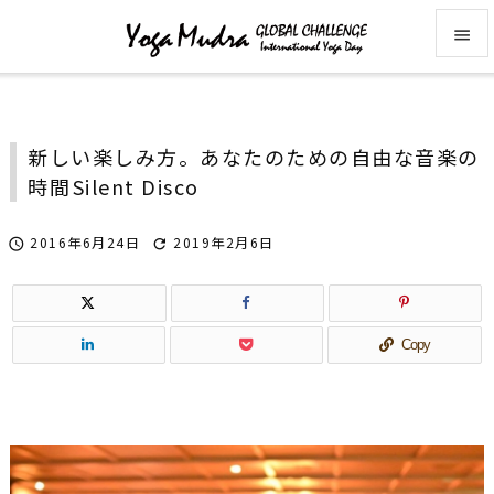


メニュ

新しい楽しみ方。あなたのための自由な音楽の
サイド
時間――Silent Disco

前へ
2016年6月24日
2019年2月6日



次へ

検索
Copy