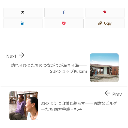
Copy

Next
訪れるひとたちのつながりが深まる海――
SUPショップKukahi

Prev
風のように自然と暮らす――勇敢なビルダ
ーたち 四方谷毅・礼子