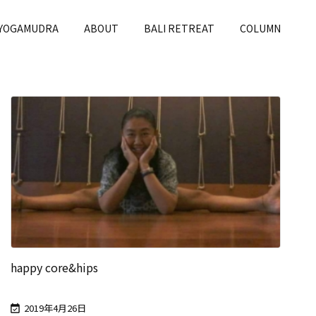
 YOGAMUDRA
ABOUT
BALI RETREAT
COLUMN
happy core&hips
2019年4月26日
