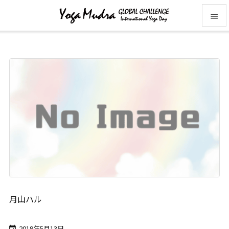


メニュ

前へ

次へ

検索
月山ハル
2019年5月13日
